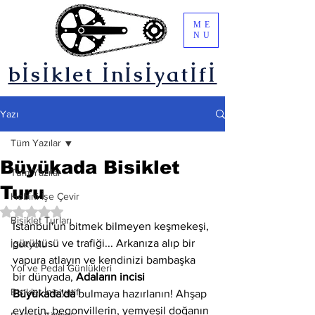
ME
NU
bİsİklet İnİsİyatİfİ
Yazı
Tüm Yazılar
Büyükada Bisiklet
Tüm Yazılar
Turu
Hobini İşe Çevir
5 üzerinden NaN yıldız
Bisiklet Turları
İstanbul'un bitmek bilmeyen keşmekeşi, 
gürültüsü ve trafiği... Arkanıza alıp bir 
İpekyolu
vapura atlayın ve kendinizi bambaşka 
Yol ve Pedal Günlükleri
bir dünyada, 
Adaların incisi 
Bisiklet İnisiyatifi
Büyükada'da
 bulmaya hazırlanın! Ahşap 
evlerin, begonvillerin, yemyeşil doğanın 