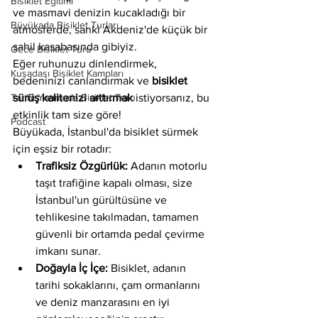
Bisiklet Eğitimi
ve masmavi denizin kucakladığı bir 
Büyükada Bisiklet Turları
atmosferde, sanki Akdeniz'de küçük bir 
sahil kasabasında gibiyiz.
Gece Bisiklet Turu
Eğer ruhunuzu dinlendirmek, 
Kuşadası Bisiklet Kampları
bedeninizi canlandırmak ve 
bisiklet 
Tarihi Yarımada Bisiklet Turu
sürüş kalitenizi arttırmak
 istiyorsanız, bu 
etkinlik tam size göre!
Podcast
Büyükada, İstanbul'da bisiklet sürmek 
için eşsiz bir rotadır:
Trafiksiz Özgürlük:
 Adanın motorlu 
taşıt trafiğine kapalı olması, size 
İstanbul'un gürültüsüne ve 
tehlikesine takılmadan, tamamen 
güvenli bir ortamda pedal çevirme 
imkanı sunar.
Doğayla İç İçe:
 Bisiklet, adanın 
tarihi sokaklarını, çam ormanlarını 
ve deniz manzarasını en iyi 