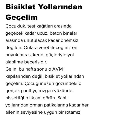
Bisiklet Yollarından 
Geçelim
Çocukluk, test kağıtları arasında 
geçecek kadar ucuz, beton binalar 
arasında unutulacak kadar önemsiz 
değildir. Onlara verebileceğiniz en 
büyük miras, kendi güçleriyle yol 
alabilme becerisidir.
Gelin, bu hafta sonu o AVM 
kapılarından değil, bisiklet yollarından 
geçelim. Çocuğunuzun gözündeki o 
gerçek parıltıyı, rüzgarı yüzünde 
hissettiği o ilk anı görün. Sahil 
yollarından orman patikalarına kadar her 
ailenin seviyesine uygun bir rotamız 
mutlaka var.
Bahaneleri evde bırakın, inisiyatifi ele 
alın.