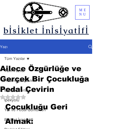
ME
NU
bİsİklet İnİsİyatİfİ
Yazı
Tüm Yazılar
Ailece Özgürlüğe ve
Tüm Yazılar
Gerçek Bir Çocukluğa
Hobini İşe Çevir
Pedal Çevirin
Bisiklet Turları
5 üzerinden NaN yıldız
İpekyolu
Çocukluğu Geri 
Yol ve Pedal Günlükleri
Almak: 
Bisiklet İnisiyatifi