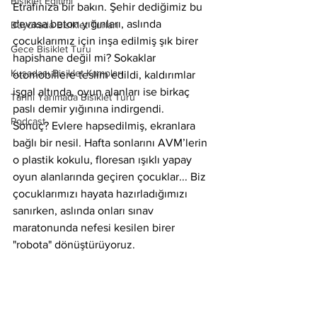
Bisiklet Eğitimi
Etrafınıza bir bakın. Şehir dediğimiz bu 
devasa beton yığınları, aslında 
Büyükada Bisiklet Turları
çocuklarımız için inşa edilmiş şık birer 
Gece Bisiklet Turu
hapishane değil mi? Sokaklar 
Kuşadası Bisiklet Kampları
otomobillere teslim edildi, kaldırımlar 
işgal altında, oyun alanları ise birkaç 
Tarihi Yarımada Bisiklet Turu
paslı demir yığınına indirgendi.
Podcast
Sonuç? Evlere hapsedilmiş, ekranlara 
bağlı bir nesil. Hafta sonlarını AVM’lerin 
o plastik kokulu, floresan ışıklı yapay 
oyun alanlarında geçiren çocuklar... Biz 
çocuklarımızı hayata hazırladığımızı 
sanırken, aslında onları sınav 
maratonunda nefesi kesilen birer 
"robota" dönüştürüyoruz.