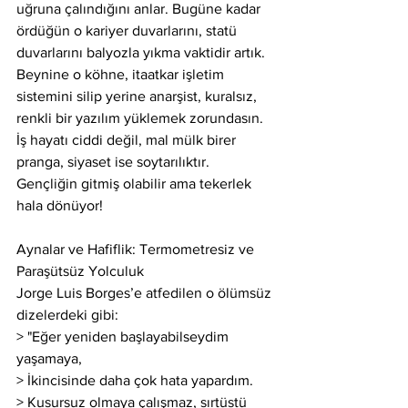
uğruna çalındığını anlar. Bugüne kadar 
ördüğün o kariyer duvarlarını, statü 
duvarlarını balyozla yıkma vaktidir artık. 
Beynine o köhne, itaatkar işletim 
sistemini silip yerine anarşist, kuralsız, 
renkli bir yazılım yüklemek zorundasın. 
İş hayatı ciddi değil, mal mülk birer 
pranga, siyaset ise soytarılıktır. 
Gençliğin gitmiş olabilir ama tekerlek 
hala dönüyor!
Aynalar ve Hafiflik: Termometresiz ve 
Paraşütsüz Yolculuk
Jorge Luis Borges’e atfedilen o ölümsüz 
dizelerdeki gibi:
> "Eğer yeniden başlayabilseydim 
yaşamaya,
> İkincisinde daha çok hata yapardım.
> Kusursuz olmaya çalışmaz, sırtüstü 