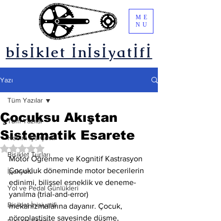
ME
NU
bİsİklet İnİsİyatİfİ
Yazı
Tüm Yazılar
Çocuksu Akıştan
Tüm Yazılar
Sistematik Esarete
Hobini İşe Çevir
5 üzerinden NaN yıldız
Bisiklet Turları
Motor Öğrenme ve Kognitif Kastrasyon
Çocukluk döneminde motor becerilerin 
İpekyolu
edinimi, bilişsel esneklik ve deneme-
Yol ve Pedal Günlükleri
yanılma (trial-and-error) 
Bisiklet İnisiyatifi
mekanizmalarına dayanır. Çocuk, 
nöroplastisite sayesinde düşme, 