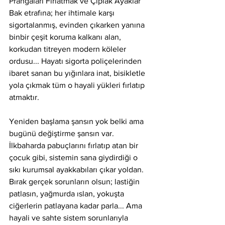
Prangaları Fırlatmak ve Çıplak Ayaklar
Bak etrafına; her ihtimale karşı 
sigortalanmış, evinden çıkarken yanına 
binbir çeşit koruma kalkanı alan, 
korkudan titreyen modern köleler 
ordusu... Hayatı sigorta poliçelerinden 
ibaret sanan bu yığınlara inat, bisikletle 
yola çıkmak tüm o hayali yükleri fırlatıp 
atmaktır.
Yeniden başlama şansın yok belki ama 
bugünü değiştirme şansın var. 
İlkbaharda pabuçlarını fırlatıp atan bir 
çocuk gibi, sistemin sana giydirdiği o 
sıkı kurumsal ayakkabıları çıkar yoldan. 
Bırak gerçek sorunların olsun; lastiğin 
patlasın, yağmurda ıslan, yokuşta 
ciğerlerin patlayana kadar parla... Ama 
hayali ve sahte sistem sorunlarıyla 