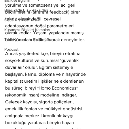
Bisiklet Eğitimi
yorulma ve somatosensiyel acı geri 
Büyükada Bisiklet Turları
bildirimlerini (afferent feedback) birer 
tehdit olarak değil, çevresel 
Gece Bisiklet Turu
adaptasyonun doğal parametreleri 
Kuşadası Bisiklet Kampları
olarak kodlar. Yaşamı yapılandırılmamış 
Tarihi Yarımada Bisiklet Turu
bir oyun alanı (ludus) olarak deneyimler.
Podcast
Ancak yaş ilerledikçe, bireyin etrafına 
sosyo-kültürel ve kurumsal "güvenlik 
duvarları" örülür. Eğitim sistemiyle 
başlayan, karne, diploma ve nihayetinde 
kapitalist üretim ilişkilerine eklemlenen 
bu süreç, bireyi *Homo Economicus* 
(ekonomik insan) modeline indirger. 
Gelecek kaygısı, sigorta poliçeleri, 
emeklilik fonları ve mülkiyet endüstrisi, 
amigdala merkezli kronik bir kaygı 
bozukluğu yaratarak bireyin hayatı 