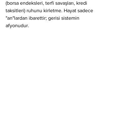
(borsa endeksleri, terfi savaşları, kredi 
taksitleri) ruhunu kirletme. Hayat sadece 
"an"lardan ibarettir; gerisi sistemin 
afyonudur.
Lokomotif ve Sistemle Oynamak
> "Ama işte 85'indeyim ve biliyorum... 
ÖLÜYORUM..."
Bu biyolojik bir teslimiyet değil, nihai bir 
başkaldırı çığlığıdır. Yaşın, zamanın ve 
yıpranmışlığın hiçbir önemi yoktur. 
Önemli olan, o kaçınılmaz son 
gelmeden önce gidonu eline 
alabilmektir.
Bundan sonra bisiklete bineceğiz. 
Gezeceğiz. Hayatı sistemin bize 
dayattığı o asık suratlı, gri ciddiyetle 
değil; bir çocuğun sokağa fırlarken 