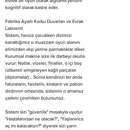
esnek bir oyun olarak algılama yetisini 
kognitif olarak kastre eder.
Fabrika Ayarlı Korku Duvarları ve Evrak 
Labirenti
Sistem, henüz çocukken dizimizi 
kanattığımız o muazzam oyun alanını 
elimizden alıp yerine parmaklıklar diker. 
Kurumsal makine size ilk darbeyi okulla 
vurur: Notlar, vizeler, finaller, o içi boş 
rütbeleri simgeleyen kağıt parçaları 
(diplomalar)... Sonra kendinizi bir anda 
faturaların, faizlerin, kiraların ve patron 
dırdırının ortasında, sistemin o amansız 
çarkını çevirirken bulursunuz.
Sistem sizi "güvenlik" masalıyla uyutur. 
"Hastalanırsan ne olacak?", "Yaşlanınca 
aç mı kalacaksın?" diyerek sizi yarın 