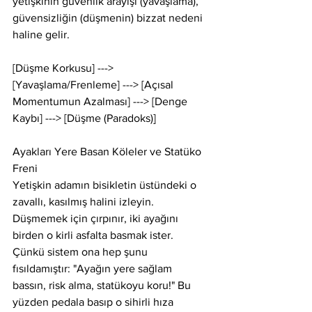
yetişkinin güvenlik arayışı (yavaşlama), 
güvensizliğin (düşmenin) bizzat nedeni 
haline gelir.
[Düşme Korkusu] ---> 
[Yavaşlama/Frenleme] ---> [Açısal 
Momentumun Azalması] ---> [Denge 
Kaybı] ---> [Düşme (Paradoks)]
Ayakları Yere Basan Köleler ve Statüko 
Freni
Yetişkin adamın bisikletin üstündeki o 
zavallı, kasılmış halini izleyin. 
Düşmemek için çırpınır, iki ayağını 
birden o kirli asfalta basmak ister. 
Çünkü sistem ona hep şunu 
fısıldamıştır: "Ayağın yere sağlam 
bassın, risk alma, statükoyu koru!" Bu 
yüzden pedala basıp o sihirli hıza 