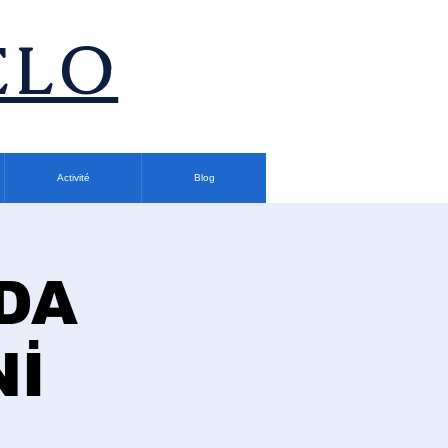
ÉLO
Activité
Blog
DA
Nİ