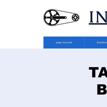
​
page d'accueil
Entraîne
T
B