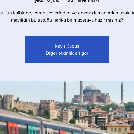
jeu. 16 juil.
  |  
Gülhane Parkı
bul'un kalbinde, korna seslerinden ve egzoz dumanından uzak, t
maviliğin buluştuğu harika bir maceraya hazır mısınız?
Kayıt Kapalı
Diğer etkinlikleri gör