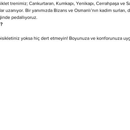
siklet trenimiz; Cankurtaran, Kumkapı, Yenikapı, Cerrahpaşa ve 
adar uzanıyor. Bir yanımızda Bizans ve Osmanlı’nın kadim surları,
ğinde pedallıyoruz.
l?
isikletiniz yoksa hiç dert etmeyin! Boyunuza ve konforunuza uygun