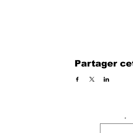
Partager c
isim, soyisim