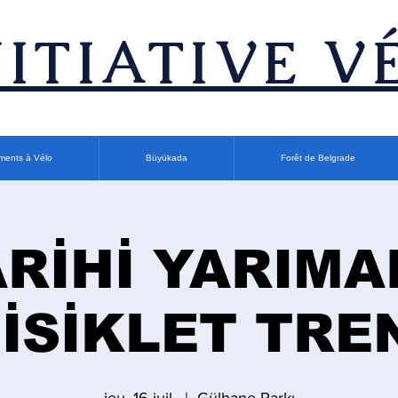
INITIATIVE V
ments à Vélo
Büyükada
Forêt de Belgrade
ARİHİ YARIMA
İSİKLET TRE