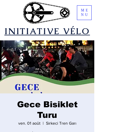
ME
NU
​INITIATIVE VÉLO
Gece Bisiklet
Turu
ven. 01 août
  |  
Sirkeci Tren Garı