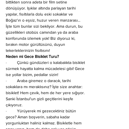
bittikten sonra adeta bir film setine 
dönüşüyor. Işıklar altında parlayan tarihi 
yapılar, fısıltılarla dolu eski sokaklar ve 
Boğaz'ın o eşsiz, huzur veren manzarası... 
İşte tüm bunlar sizi bekliyor. Ama durun, bu 
güzellikleri otobüs camından ya da araba 
konforunda izlemek yok! Biz diyoruz ki, 
bırakın motor gürültüsünü, duyun 
tekerleklerinizin fısıltısını!
Neden mi Gece Bisiklet Turu?
·         Çünkü gündüzleri o kalabalıkta bisiklet 
sürmek hayatta kalma mücadelesi gibi! Gece 
ise yollar bizim, pedallar sizin!
·         Araba giremez o daracık, tarihi 
sokaklara mı meraklısınız? İşte size anahtar: 
bisiklet! Hem çevik, hem de her yere sığıyor. 
Sanki İstanbul'un gizli geçitlerini keşfe 
çıkıyoruz.
·         Yürüyerek mi gezecektiniz bütün 
gece? Aman boşverin, sabaha kadar 
yorgunluktan haliniz kalmaz. Bisikletle hem 