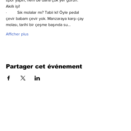
spor yapın, hem de daha çok yer görün. 
Akıllı işi!
·         Sık molalar mı?
Tabii ki! Öyle pedal 
çevir babam çevir yok. Manzaraya karşı çay 
molası, tarihi bir çeşme başında su…
Afficher plus
Partager cet événement
Remplissez le formulaire. Nous
reviendrons bientôt
isim, soyisim