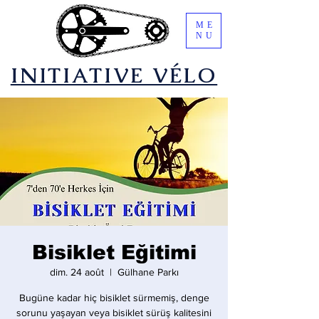
ME
NU
​INITIATIVE VÉLO
Bisiklet Eğitimi
dim. 24 août
  |  
Gülhane Parkı
Bugüne kadar hiç bisiklet sürmemiş, denge
sorunu yaşayan veya bisiklet sürüş kalitesini