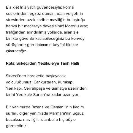
Bisiklet İnisiyatifi güvencesiyle; korna 
seslerinden, egzoz dumanından ve şehrin 
stresinden uzak, tarihle maviliğin buluştuğu 
harika bir maceraya davetlisiniz! Motorlu araç 
trafiğinden arındırılmış yollarda, ailenizle 
birlikte güvenle katılabileceğiniz bu konvoy 
sürüşünde gün batımının keyfini birlikte 
çıkaracağız.
Rota: Sirkeci'den Yedikule'ye Tarih Hattı
Sirkeci’den hareketle başlayacak 
yolculuğumuz; Cankurtaran, Kumkapı, 
Yenikapı, Cerrahpaşa ve Samatya üzerinden 
tarihi Yedikule Surları’na kadar uzanıyor.
Bir yanımızda Bizans ve Osmanlı’nın kadim 
surları, diğer yanımızda Marmara'nın uçsuz 
bucaksız maviliği... İstanbul'u hiç böyle 
görmediniz!