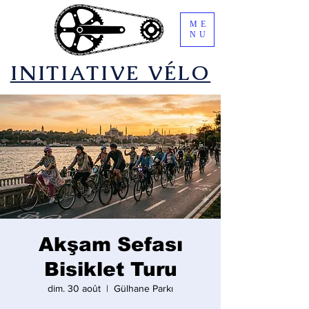
ME
NU
​INITIATIVE VÉLO
Akşam Sefası
Bisiklet Turu
dim. 30 août
  |  
Gülhane Parkı