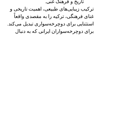
تاریخ و فرهنگ غنی.
ترکیب زیبایی‌های طبیعی، اهمیت تاریخی و 
غنای فرهنگی، ترکیه را به مقصدی واقعاً 
استثنایی برای دوچرخه‌سواری تبدیل می‌کند. 
برای دوچرخه‌سواران ایرانی که به دنبال 
ماجراجویی فراموش‌نشدنی هستند، ترکیه 
سفری اکتشافی را ارائه می‌دهد که تأثیری 
ماندگار بر جای خواهد گذاشت.
"اگر مایل به گشت و گذار در ترکیه با 
دوچرخه هستید، از طریق وبسایت ما 
www.bisikletinisiyatifi.com
 با ما تماس 
بگیرید، ما می‌توانیم یک تور دوچرخه‌سواری 
اختصاصی برای شما ترتیب دهیم..."
"اختصاصی" به این معنی است که تور 
به طور خاص با توجه به خواسته‌ها و 
نیازهای شما طراحی می‌شود.
"ترتیب دهیم" به این معنی است که ما 