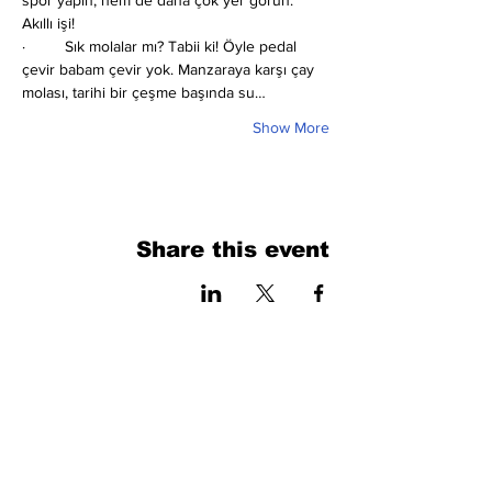
spor yapın, hem de daha çok yer görün. 
Akıllı işi!
·         Sık molalar mı?
Tabii ki! Öyle pedal 
çevir babam çevir yok. Manzaraya karşı çay 
molası, tarihi bir çeşme başında su…
Show More
Share this event
فرم را پر کنید. ما به زودی برمی گردیم
isim, soyisim