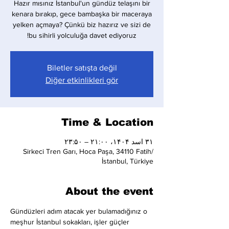
Hazır mısınız İstanbul'un gündüz telaşını bir
kenara bırakıp, gece bambaşka bir maceraya
yelken açmaya? Çünkü biz hazırız ve sizi de
bu sihirli yolculuğa davet ediyoruz!
Biletler satışta değil
Diğer etkinlikleri gör
Time & Location
۳۱ اسد ۱۴۰۴، ۲۱:۰۰ – ۲۳:۵۰
Sirkeci Tren Garı, Hoca Paşa, 34110 Fatih/
İstanbul, Türkiye
About the event
Gündüzleri adım atacak yer bulamadığınız o 
meşhur İstanbul sokakları, işler güçler 