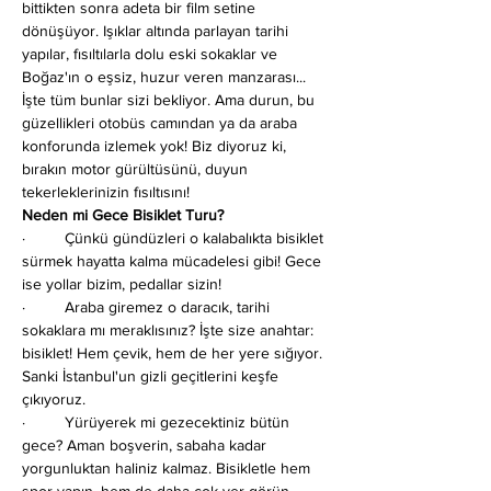
bittikten sonra adeta bir film setine 
dönüşüyor. Işıklar altında parlayan tarihi 
yapılar, fısıltılarla dolu eski sokaklar ve 
Boğaz'ın o eşsiz, huzur veren manzarası... 
İşte tüm bunlar sizi bekliyor. Ama durun, bu 
güzellikleri otobüs camından ya da araba 
konforunda izlemek yok! Biz diyoruz ki, 
bırakın motor gürültüsünü, duyun 
tekerleklerinizin fısıltısını!
Neden mi Gece Bisiklet Turu?
·         Çünkü gündüzleri o kalabalıkta bisiklet 
sürmek hayatta kalma mücadelesi gibi! Gece 
ise yollar bizim, pedallar sizin!
·         Araba giremez o daracık, tarihi 
sokaklara mı meraklısınız? İşte size anahtar: 
bisiklet! Hem çevik, hem de her yere sığıyor. 
Sanki İstanbul'un gizli geçitlerini keşfe 
çıkıyoruz.
·         Yürüyerek mi gezecektiniz bütün 
gece? Aman boşverin, sabaha kadar 
yorgunluktan haliniz kalmaz. Bisikletle hem 