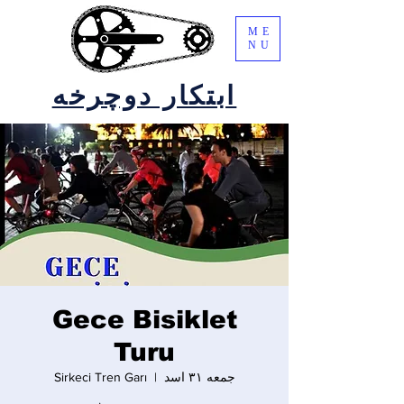
ME
NU
ابتکار دوچرخه
Gece Bisiklet
Turu
جمعه ۳۱ اسد
  |  
Sirkeci Tren Garı