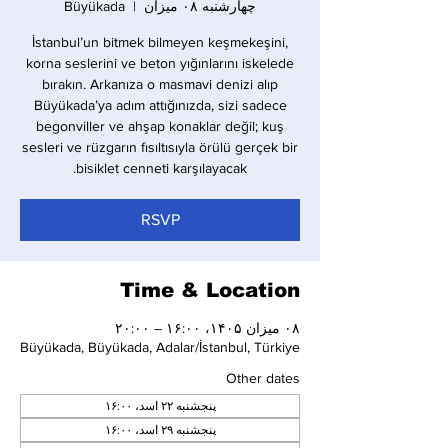
چهارشنبه ۰۸ میزان
  |  
Büyükada
İstanbul’un bitmek bilmeyen keşmekeşini,
korna seslerini ve beton yığınlarını iskelede
bırakın. Arkanıza o masmavi denizi alıp
Büyükada’ya adım attığınızda, sizi sadece
begonviller ve ahşap konaklar değil; kuş
sesleri ve rüzgarın fısıltısıyla örülü gerçek bir
bisiklet cenneti karşılayacak.
RSVP
Time & Location
۰۸ میزان ۱۴۰۵، ۱۶:۰۰ – ۲۰:۰۰
Büyükada, Büyükada, Adalar/İstanbul, Türkiye
Other dates
پنجشنبه ۲۲ اسد، ۱۶:۰۰
پنجشنبه ۲۹ اسد، ۱۶:۰۰