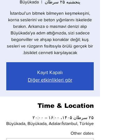
پنجشنبه ۲۵ سرطان
  |  
Büyükada
İstanbul’un bitmek bilmeyen keşmekeşini,
korna seslerini ve beton yığınlarını iskelede
bırakın. Arkanıza o masmavi denizi alıp
Büyükada’ya adım attığınızda, sizi sadece
begonviller ve ahşap konaklar değil; kuş
sesleri ve rüzgarın fısıltısıyla örülü gerçek bir
bisiklet cenneti karşılayacak.
Kayıt Kapalı
Diğer etkinlikleri gör
Time & Location
۲۵ سرطان ۱۴۰۵، ۱۶:۰۰ – ۲۰:۰۰
Büyükada, Büyükada, Adalar/İstanbul, Türkiye
Other dates