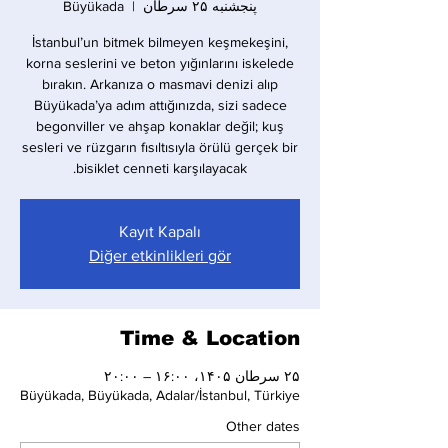
پنجشنبه ۲۵ سرطان
  |  
Büyükada
İstanbul’un bitmek bilmeyen keşmekeşini,
korna seslerini ve beton yığınlarını iskelede
bırakın. Arkanıza o masmavi denizi alıp
Büyükada’ya adım attığınızda, sizi sadece
begonviller ve ahşap konaklar değil; kuş
sesleri ve rüzgarın fısıltısıyla örülü gerçek bir
bisiklet cenneti karşılayacak.
Kayıt Kapalı
Diğer etkinlikleri gör
Time & Location
۲۵ سرطان ۱۴۰۵، ۱۶:۰۰ – ۲۰:۰۰
Büyükada, Büyükada, Adalar/İstanbul, Türkiye
Other dates