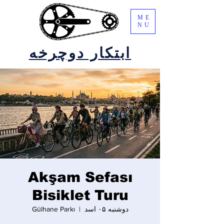
ME
NU
ابتکار دوچرخه
Akşam Sefası
Bisiklet Turu
دوشنبه ۰۵ اسد
  |  
Gülhane Parkı