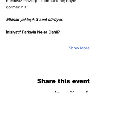
bucaksız maviliği... İstanbul'u hiç böyle 
görmediniz!
Etkinlik yaklaşık 3 saat sürüyor.
İnisiyatif Farkıyla Neler Dahil?
Show More
Share this event
فرم را پر کنید. ما به زودی برمی گردیم
isim, soyisim