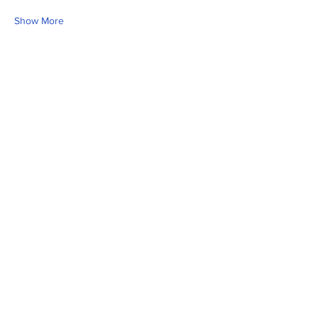
Show More
Share this event
Fill Out the Form. We Will Get Back to
You Shortly
isim, soyisim
Telefon