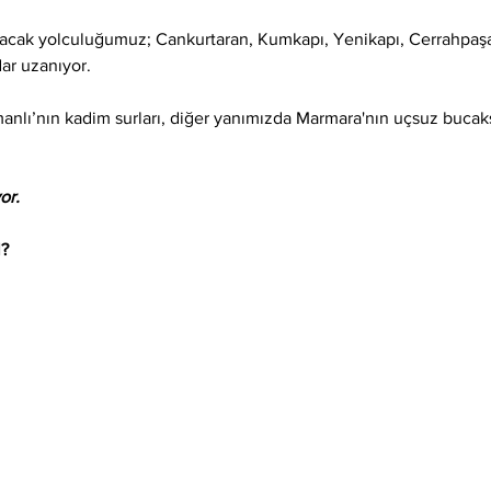
ayacak yolculuğumuz; Cankurtaran, Kumkapı, Yenikapı, Cerrahpaş
dar uzanıyor.
nlı’nın kadim surları, diğer yanımızda Marmara'nın uçsuz bucaksız
or.
l?