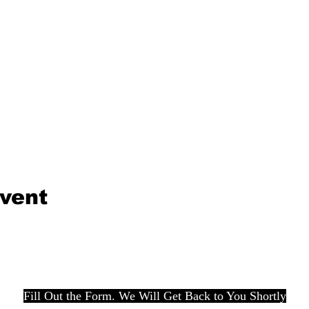
event
Fill Out the Form. We Will Get Back to You Shortly