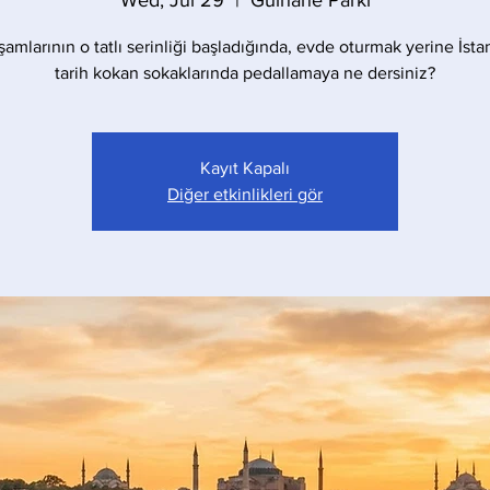
Wed, Jul 29
  |  
Gülhane Parkı
amlarının o tatlı serinliği başladığında, evde oturmak yerine İst
tarih kokan sokaklarında pedallamaya ne dersiniz?
Kayıt Kapalı
Diğer etkinlikleri gör