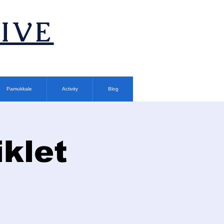
TIVE
Pamukkale
Activity
Blog
klet