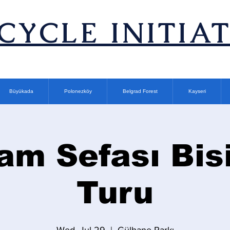
ICYCLE INITIA
Büyükada
Polonezköy
Belgrad Forest
Kayseri
am Sefası Bisi
Turu