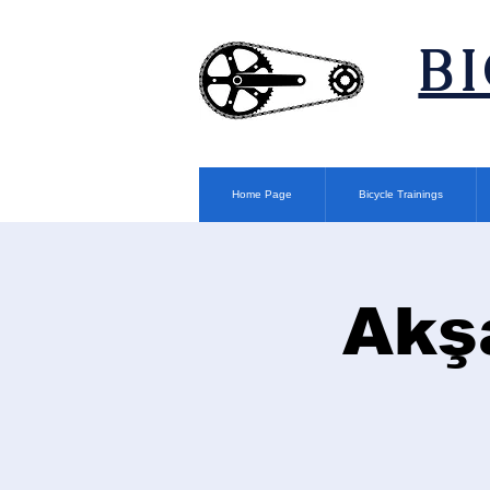
​B
Home Page
Bicycle Trainings
Akş