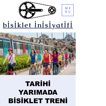
ME
NU
bİsİklet İnİsİyatİfİ
TARİHİ
YARIMADA
BİSİKLET TRENİ