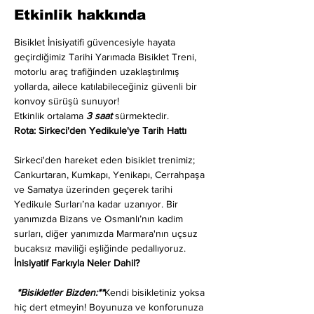
Etkinlik hakkında
Bisiklet İnisiyatifi güvencesiyle hayata 
geçirdiğimiz Tarihi Yarımada Bisiklet Treni, 
motorlu araç trafiğinden uzaklaştırılmış 
yollarda, ailece katılabileceğiniz güvenli bir 
konvoy sürüşü sunuyor!
Etkinlik ortalama 
3 saat
 sürmektedir.
Rota: Sirkeci'den Yedikule'ye Tarih Hattı
Sirkeci'den hareket eden bisiklet trenimiz; 
Cankurtaran, Kumkapı, Yenikapı, Cerrahpaşa 
ve Samatya üzerinden geçerek tarihi 
Yedikule Surları’na kadar uzanıyor. Bir 
yanımızda Bizans ve Osmanlı’nın kadim 
surları, diğer yanımızda Marmara'nın uçsuz 
bucaksız maviliği eşliğinde pedallıyoruz.
İnisiyatif Farkıyla Neler Dahil?
 *Bisikletler Bizden:**
Kendi bisikletiniz yoksa 
hiç dert etmeyin! Boyunuza ve konforunuza 