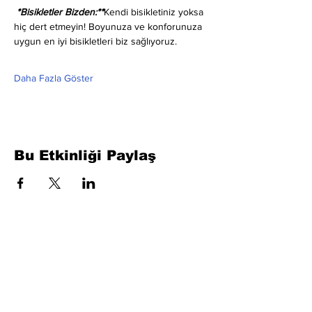
 *Bisikletler Bizden:**
Kendi bisikletiniz yoksa 
hiç dert etmeyin! Boyunuza ve konforunuza 
uygun en iyi bisikletleri biz sağlıyoruz.
Daha Fazla Göster
Bu Etkinliği Paylaş
Formu Doldurun. Kısa Sürede
Dönüş Yapacağız
isim, soyisim