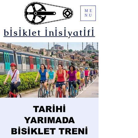
ME
NU
bİsİklet İnİsİyatİfİ
TARİHİ
YARIMADA
BİSİKLET TRENİ