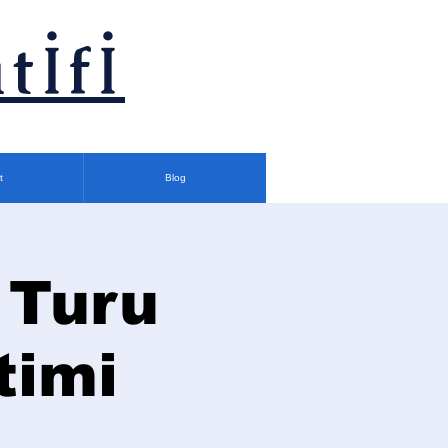
tİfİ
t
Blog
 Turu
timi