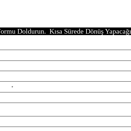
ormu Doldurun. Kısa Sürede Dönüş Yapacağ
e ilçe