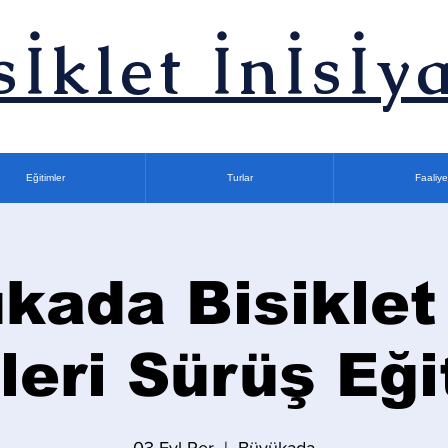
sİklet İnİsİya
Eğitimler
Turlar
Faaliye
kada Bisiklet
İleri Sürüş Eği