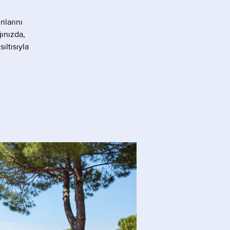
nlarını
ınızda,
ıltısıyla