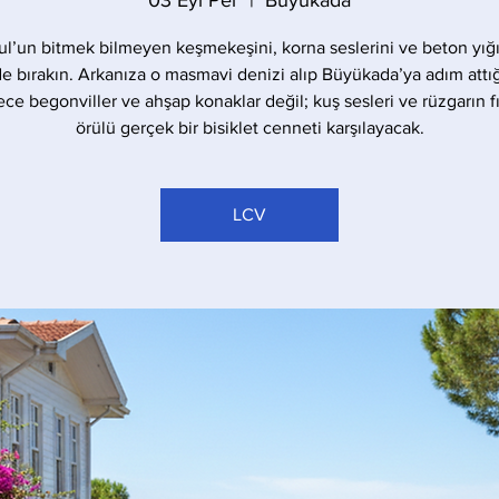
03 Eyl Per
  |  
Büyükada
ul’un bitmek bilmeyen keşmekeşini, korna seslerini ve beton yığı
de bırakın. Arkanıza o masmavi denizi alıp Büyükada’ya adım attığ
ece begonviller ve ahşap konaklar değil; kuş sesleri ve rüzgarın fıs
örülü gerçek bir bisiklet cenneti karşılayacak.
LCV